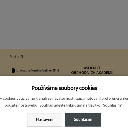
Partneři
Používáme soubory cookies
Sp
 cookies využíváme k analýze návštěvnosti, zapamatování preferencí a zl
použitelnosti webu. Souhlas udělíte kliknutím na tlačítko "Souhlasím".
Nastavení
Souhlasím