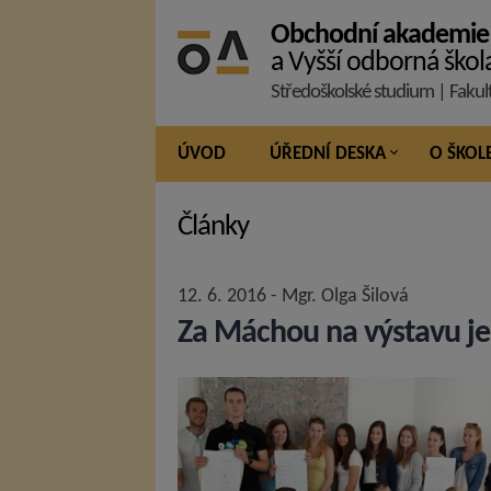
Obchodní akademie
a Vyšší odborná škol
Středoškolské studium | Fakul
ÚVOD
ÚŘEDNÍ DESKA
O ŠKOL
Články
12. 6. 2016 - Mgr. Olga Šilová
Za Máchou na výstavu j