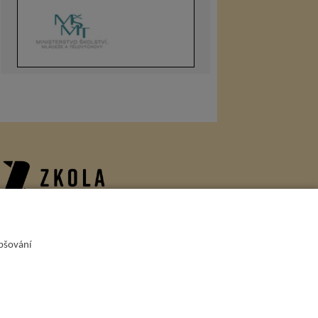
onzoři
epšování