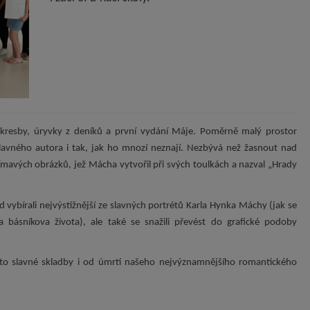
 kresby, úryvky z deníků a první vydání Máje. Poměrně malý prostor
slavného autora i tak, jak ho mnozí neznají. Nezbývá než žasnout nad
ímavých obrázků, jež Mácha vytvořil při svých toulkách a nazval „Hrady
vybírali nejvýstižnější ze slavných portrétů Karla Hynka Máchy (jak se
a básníkova života), ale také se snažili převést do grafické podoby
éto slavné skladby i od úmrtí našeho nejvýznamnějšího romantického