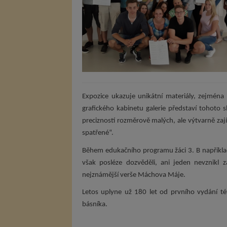
Expozice ukazuje unikátní materiály, zejména
grafického kabinetu galerie představí tohoto 
precizností rozměrově malých, ale výtvarně zaj
spatřené“.
Během edukačního programu žáci 3. B například 
však posléze dozvěděli, ani jeden nevznikl z
nejznámější verše Máchova Máje.
Letos uplyne už 180 let od prvního vydání t
básníka.