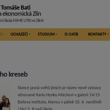
 Tomáše Bati
a ekonomická Zlín
tní škola FAME UTB ve Zlíně
E
UCHAZEČI
STUDIUM
IS OATB
KONTAKTY
eho kreseb
Slunce jasná světů jiných je název nové výstavy
věnované Karlu Hynku Máchovi v galerii 14/15
Baťova institutu, kterou v pátek 10. 6. navštívili
i žáci 3. B naší školy.