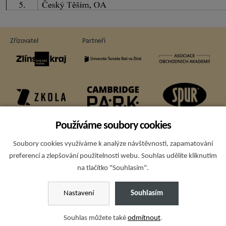
Zřizovatel
Partneři
Používáme soubory cookies
Soubory cookies využíváme k analýze návštěvnosti, zapamatování
Sponzoři
preferencí a zlepšování použitelnosti webu. Souhlas udělíte kliknutím
na tlačítko "Souhlasím".
Copyright © 2015; Obchodní akademie T. Bati a VOŠE Zlín - všechna
Nastavení
Souhlasím
práva vyhrazena
Ochrana osobních údajů
,
prohlášení o přístupnosti
,
nastavení cookies
,
Souhlas můžete také
odmítnout
.
mapa webu