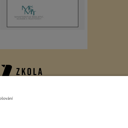
onzoři
epšování