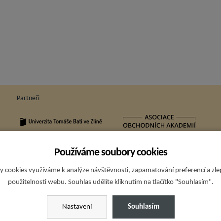
Partneři
Používáme soubory cookies
Sp
 cookies využíváme k analýze návštěvnosti, zapamatování preferencí a zl
použitelnosti webu. Souhlas udělíte kliknutím na tlačítko "Souhlasím".
Nastavení
Souhlasím