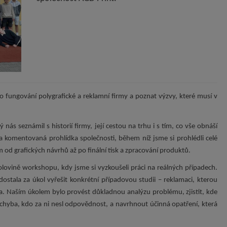
do fungování polygrafické a reklamní firmy a poznat výzvy, které musí v
nás seznámil s historií firmy, její cestou na trhu i s tím, co vše obnáší
 komentovaná prohlídka společnosti, během níž jsme si prohlédli celé
 od grafických návrhů až po finální tisk a zpracování produktů.
olovině workshopu, kdy jsme si vyzkoušeli práci na reálných případech.
dostala za úkol vyřešit konkrétní případovou studii – reklamaci, kterou
la. Naším úkolem bylo provést důkladnou analýzu problému, zjistit, kde
chyba, kdo za ni nesl odpovědnost, a navrhnout účinná opatření, která