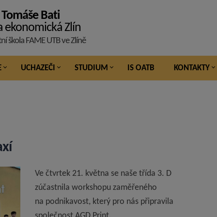
 Tomáše Bati
a ekonomická Zlín
tní škola FAME UTB ve Zlíně
E
UCHAZEČI
STUDIUM
IS OATB
KONTAKTY
axí
Ve čtvrtek 21. května se naše třída 3. D
zúčastnila workshopu zaměřeného
na podnikavost, který pro nás připravila
společnost AGD Print.