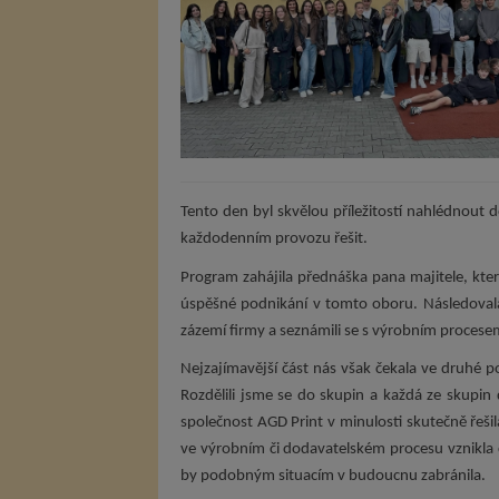
Tento den byl skvělou příležitostí nahlédnout 
každodenním provozu řešit.
Program zahájila přednáška pana majitele, který 
úspěšné podnikání v tomto oboru. Následovala
zázemí firmy a seznámili se s výrobním procesem
Nejzajímavější část nás však čekala ve druhé p
Rozdělili jsme se do skupin a každá ze skupin 
společnost AGD Print v minulosti skutečně řeši
ve výrobním či dodavatelském procesu vznikla 
by podobným situacím v budoucnu zabránila.