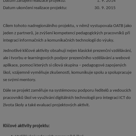
Datum zahájení realizace projektu:
1. 9. 2014
Datum ukončení realizace projektu:
30. 9. 2015
Cílem tohoto nadregionálního projektu, v němž vystupovala OATB jako
jeden z partnerů, je zvýšení kompetencí pedagogických pracovníků při
integraci informačních a komunikačních technologií do výuky.
Jednotlivé klíčové aktivity obsahují nejen klasické prezenční vzdělávání,
ale i tvorbu e-learningových podpor prezenčního vzdělávání a webové
aplikace, pomocí kterých si cílová skupina – pedagogové zapojených
škol, vzájemně vyměňuje zkušenosti, komunikuje spolu a spolupracuje
se svými mentory.
Dále se projekt zaměřuje na systémovou podporu ředitelů a vedoucích
pracovníků škol ve využívání digitálních technologií pro integraci ICT do
života školy a také evaluaci projektových aktivit.
Klíčové aktivity projektu: