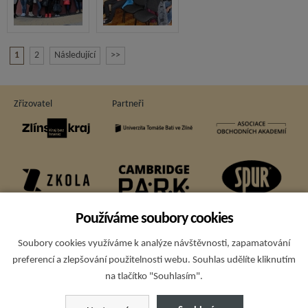
1
2
Následující
>>
Zřizovatel
Partneři
Používáme soubory cookies
Soubory cookies využíváme k analýze návštěvnosti, zapamatování
Sponzoři
preferencí a zlepšování použitelnosti webu. Souhlas udělíte kliknutím
na tlačítko "Souhlasím".
Copyright © 2015; Obchodní akademie T. Bati a VOŠE Zlín - všechna