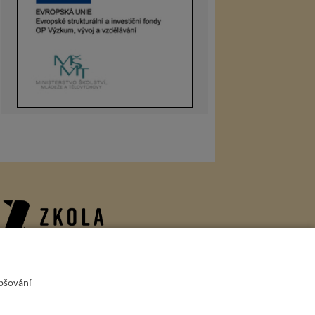
onzoři
epšování