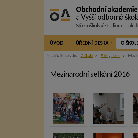
Obchodní akademie
a Vyšší odborná škol
Středoškolské studium | Fakul
ÚVOD
ÚŘEDNÍ DESKA
O ŠKOL
Nacházíte se zde:
O škole
Fotogalerie
Mezin
Mezinárodní setkání 2016