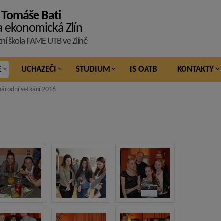
 Tomáše Bati
a ekonomická Zlín
tní škola FAME UTB ve Zlíně
E
UCHAZEČI
STUDIUM
IS OATB
KONTAKTY
árodní setkání 2016