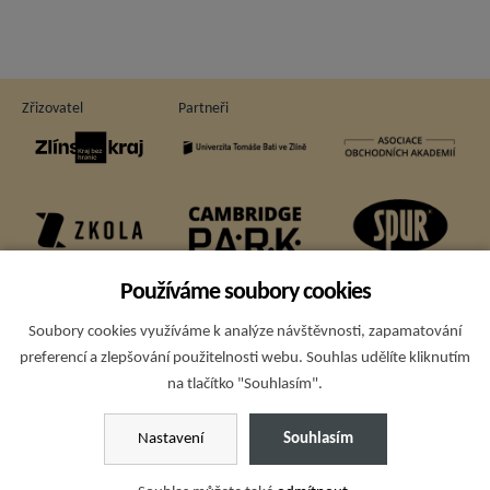
Zřizovatel
Partneři
Používáme soubory cookies
Soubory cookies využíváme k analýze návštěvnosti, zapamatování
Sponzoři
preferencí a zlepšování použitelnosti webu. Souhlas udělíte kliknutím
na tlačítko "Souhlasím".
Copyright © 2015; Obchodní akademie T. Bati a VOŠE Zlín - všechna
Nastavení
Souhlasím
práva vyhrazena
Ochrana osobních údajů
,
prohlášení o přístupnosti
,
nastavení cookies
,