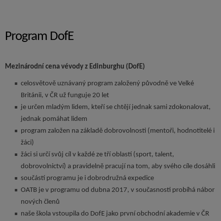
Program DofE
Mezinárodní cena vévody z Edinburghu (DofE)
celosvětově uznávaný program založený původně ve Velké
Británii, v ČR už funguje 20 let
je určen mladým lidem, kteří se chtějí jednak sami zdokonalovat,
jednak pomáhat lidem
program založen na základě dobrovolnosti (mentoři, hodnotitelé i
žáci)
žáci si určí svůj cíl v každé ze tří oblastí (sport, talent,
dobrovolnictví) a pravidelně pracují na tom, aby svého cíle dosáhli
součástí programu je i dobrodružná expedice
OATB je v programu od dubna 2017, v současnosti probíhá nábor
nových členů
naše škola vstoupila do DofE jako první obchodní akademie v ČR