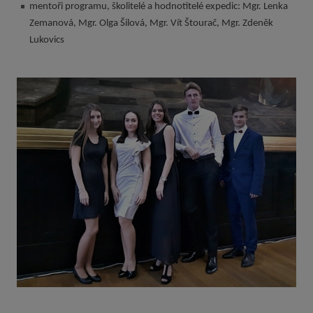
mentoři programu, školitelé a hodnotitelé expedic: Mgr. Lenka
Zemanová, Mgr. Olga Šilová, Mgr. Vít Štourač, Mgr. Zdeněk
Lukovics