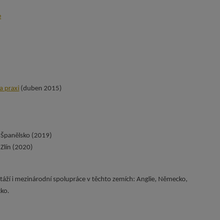
e
a praxi
(duben 2015)
Španělsko (2019)
Zlín (2020)
áží i mezinárodní spolupráce v těchto zemích: Anglie, Německo,
cko.