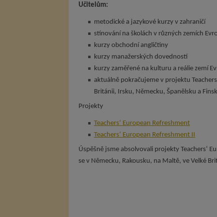
Učitelům:
metodické a jazykové kurzy v zahraničí
stínování na školách v různých zemích Evr
kurzy obchodní angličtiny
kurzy manažerských dovedností
kurzy zaměřené na kulturu a reálie zemí E
aktuálně pokračujeme v projektu Teachers‘
Británii, Irsku, Německu, Španělsku a Fin
Projekty
Teachers‘ European Refreshment
Teachers‘ European Refreshment II
Úspěšně jsme absolvovali projekty Teachers‘ Eu
se v Německu, Rakousku, na Maltě, ve Velké Brit