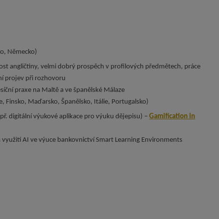
sko, Německo)
lost angličtiny, velmi dobrý prospěch v profilových předmětech, práce
tní projev při rozhovoru
síční praxe na Maltě a ve španělské Málaze
ie, Finsko, Maďarsko, Španělsko, Itálie, Portugalsko)
ř. digitální výukové aplikace pro výuku dějepisu) –
Gamification in
 využití AI ve výuce bankovnictví Smart Learning Environments