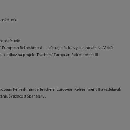
opské unie
vropské unie
 European Refreshment III a čekají nás kurzy a stínování ve Velké
sku + odkaz na projekt Teachers‘ European Refreshment III
ropean Refreshment a Teachers‘ European Refreshment II a vzdělávali
ánii, Švédsku a Španělsku.