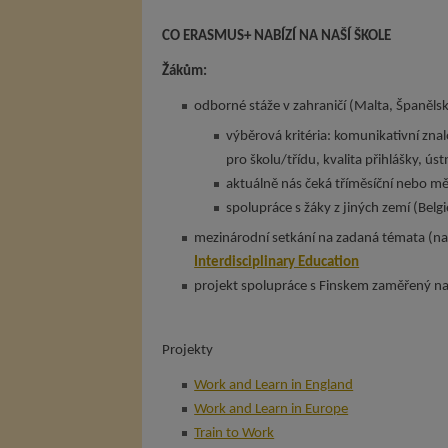
CO ERASMUS+ NABÍZÍ NA NAŠÍ ŠKOLE
Žákům:
odborné stáže v zahraničí (Malta, Španěl
výběrová kritéria: komunikativní zna
pro školu/třídu, kvalita přihlášky, ús
aktuálně nás čeká tříměsíční nebo mě
spolupráce s žáky z jiných zemí (Belg
mezinárodní setkání na zadaná témata (nap
Interdisciplinary Education
projekt spolupráce s Finskem zaměřený na
Projekty
Work and Learn in England
Work and Learn in Europe
Train to Work