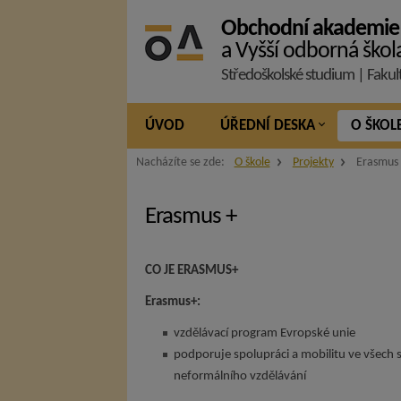
Obchodní akademie
a Vyšší odborná škol
Středoškolské studium | Fakul
ÚVOD
ÚŘEDNÍ DESKA
O ŠKOL
Nacházíte se zde:
O škole
Projekty
Erasmus
Erasmus +
CO JE ERASMUS+
Erasmus+:
vzdělávací program Evropské unie
podporuje spolupráci a mobilitu ve všech s
neformálního vzdělávání