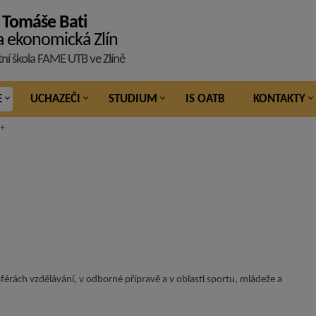
 Tomáše Bati
a ekonomická Zlín
tní škola FAME UTB ve Zlíně
E
UCHAZEČI
STUDIUM
IS OATB
KONTAKTY
 +
férách vzdělávání, v odborné přípravě a v oblasti sportu, mládeže a