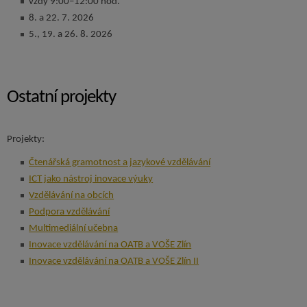
vždy 9:00–12:00 hod.
8. a 22. 7. 2026
5., 19. a 26. 8. 2026
Ostatní projekty
Projekty:
Čtenářská gramotnost a jazykové vzdělávání
ICT jako nástroj inovace výuky
Vzdělávání na obcích
Podpora vzdělávání
Multimediální učebna
Inovace vzdělávání na OATB a VOŠE Zlín
Inovace vzdělávání na OATB a VOŠE Zlín II