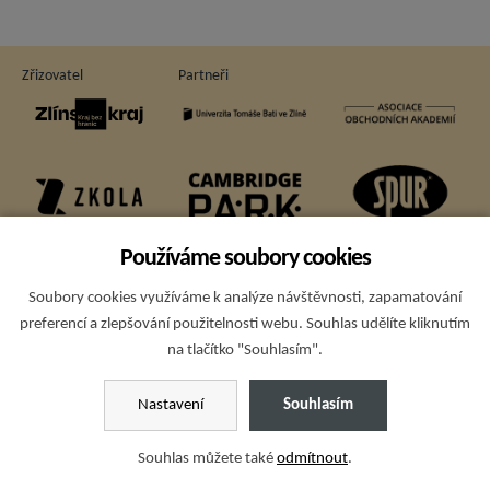
Zřizovatel
Partneři
Používáme soubory cookies
Soubory cookies využíváme k analýze návštěvnosti, zapamatování
Sponzoři
preferencí a zlepšování použitelnosti webu. Souhlas udělíte kliknutím
na tlačítko "Souhlasím".
Copyright © 2015; Obchodní akademie T. Bati a VOŠE Zlín - všechna
Nastavení
Souhlasím
práva vyhrazena
Ochrana osobních údajů
,
prohlášení o přístupnosti
,
nastavení cookies
,
Souhlas můžete také
odmítnout
.
mapa webu
Facebook
|
RSS
-
WebSystem® - CMS
by
AVONET