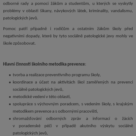
odborné rady a pomoci žákům a studentům, u kterých se vyskytly
problémy v oblasti šikany, návykových látek, kriminality, vandalismu,
patologických jevů.
Pomoc patří případně i rodičům a ostatním žákům školy před
negativními dopady, které by tyto sociálně patologické jevy mohly ve
škole způsobovat.
Hlavní činnosti školního metodika prevence
:
tvorba a realizace preventivního programu školy,
koordinace a účast na aktivitách škol zaměřených na prevenci
sociálně patologických jevů,
metodické vedení v této oblasti,
spolupráce s výchovným poradcem, s vedením školy, s krajským
metodikem prevence a s odbornými pracovišti,
shromažďování odborných zpráv a informací o žácích
v poradenské péči v případě akutního výskytu sociálně
patologických jevů,