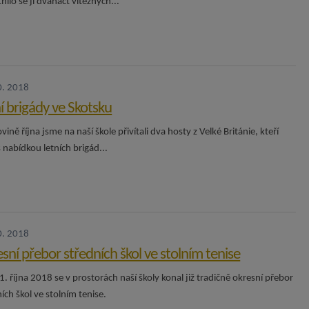
nilo se jí dvanáct vítězných...
0. 2018
í brigády ve Skotsku
vině října jsme na naší škole přivítali dva hosty z Velké Británie, kteří
 s nabídkou letních brigád...
0. 2018
sní přebor středních škol ve stolním tenise
. října 2018 se v prostorách naší školy konal již tradičně okresní přebor
ích škol ve stolním tenise.