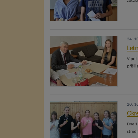
zúčast
24. 1
Letn
V polo
přišli
20. 1
Okre
Dne 11
středn