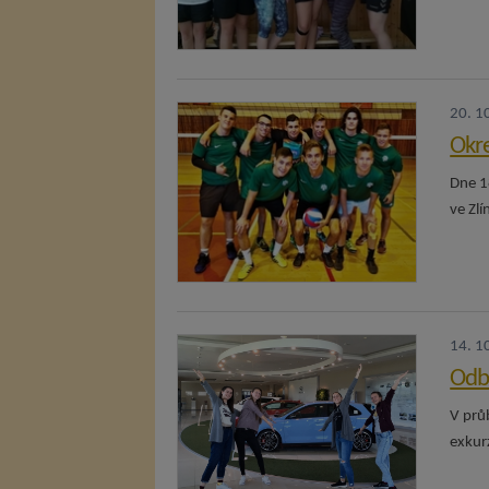
20. 1
Okre
Dne 1
ve Zlí
14. 1
Odbo
V prů
exkur