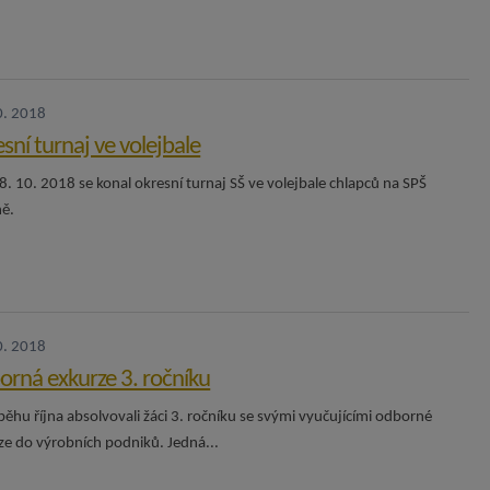
0. 2018
sní turnaj ve volejbale
8. 10. 2018 se konal okresní turnaj SŠ ve volejbale chlapců na SPŠ
ně.
0. 2018
rná exkurze 3. ročníku
běhu října absolvovali žáci 3. ročníku se svými vyučujícími odborné
ze do výrobních podniků. Jedná...