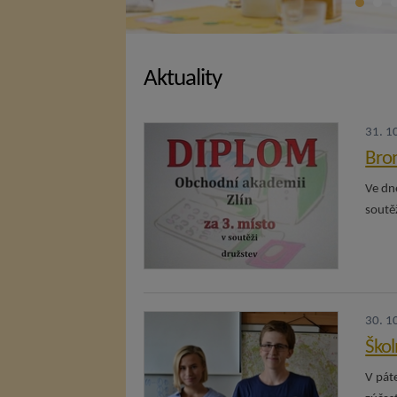
Aktuality
31. 1
Bron
Ve dn
soutěž
30. 1
Škol
V pát