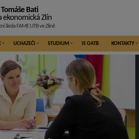
 Tomáše Bati
a ekonomická Zlín
tní škola FAME UTB ve Zlíně
E
UCHAZEČI
STUDIUM
IS OATB
KONTAKTY