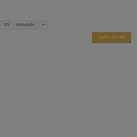
135
Následující
>>
Archiv aktualit