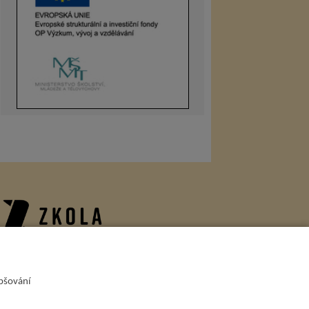
onzoři
epšování