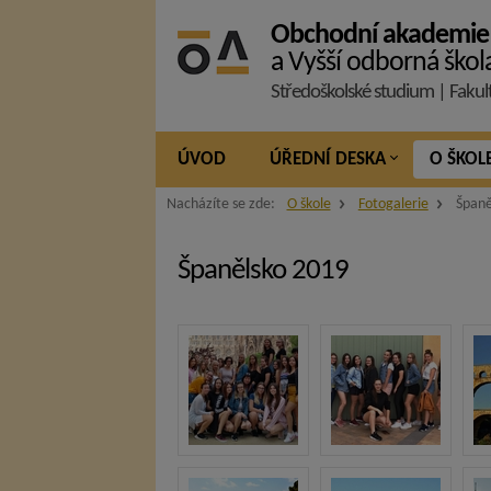
Obchodní akademie
a Vyšší odborná škol
Středoškolské studium | Fakul
ÚVOD
ÚŘEDNÍ DESKA
O ŠKOL
Nacházíte se zde:
O škole
Fotogalerie
Španě
Španělsko 2019