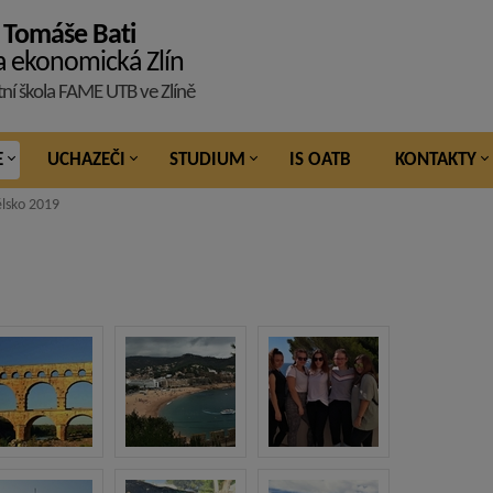
 Tomáše Bati
a ekonomická Zlín
tní škola FAME UTB ve Zlíně
E
UCHAZEČI
STUDIUM
IS OATB
KONTAKTY
lsko 2019