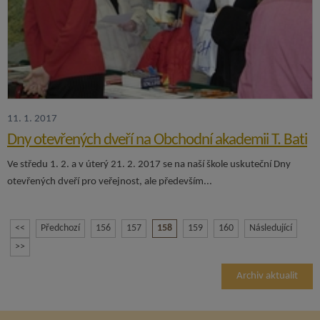
11. 1. 2017
Dny otevřených dveří na Obchodní akademii T. Bati
Ve středu 1. 2. a v úterý 21. 2. 2017 se na naší škole uskuteční Dny
otevřených dveří pro veřejnost, ale především...
<<
Předchozí
156
157
158
159
160
Následující
>>
Archiv aktualit