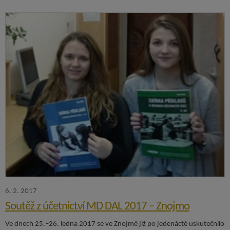
6. 2. 2017
Soutěž z účetnictví MD DAL 2017 – Znojmo
Ve dnech 25.–26. ledna 2017 se ve Znojmě již po jedenácté uskutečnilo