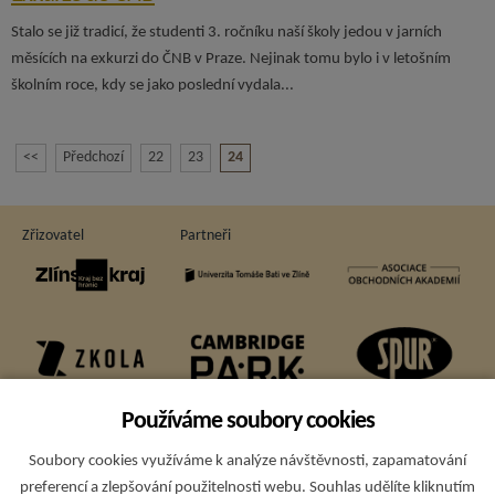
Stalo se již tradicí, že studenti 3. ročníku naší školy jedou v jarních
měsících na exkurzi do ČNB v Praze. Nejinak tomu bylo i v letošním
školním roce, kdy se jako poslední vydala...
<<
Předchozí
22
23
24
Zřizovatel
Partneři
Používáme soubory cookies
Soubory cookies využíváme k analýze návštěvnosti, zapamatování
Sponzoři
preferencí a zlepšování použitelnosti webu. Souhlas udělíte kliknutím